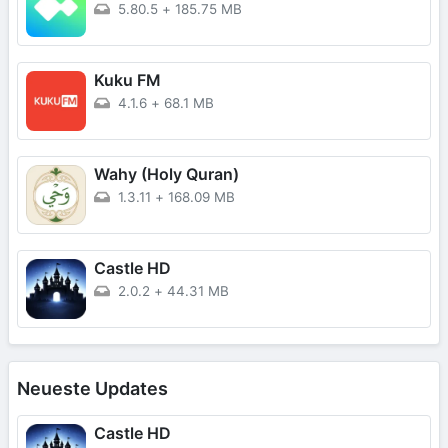
5.80.5
+
185.75 MB
Kuku FM
4.1.6
+
68.1 MB
Wahy (Holy Quran)
1.3.11
+
168.09 MB
Castle HD
2.0.2
+
44.31 MB
Neueste Updates
Castle HD