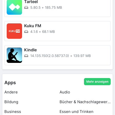
Tarteel
5.80.5
+
185.75 MB
Kuku FM
4.1.6
+
68.1 MB
Kindle
14.135.150(2.0.58737.0)
+
139.97 MB
Mehr anzeigen
Apps
Andere
Audio
Bildung
Bücher & Nachschlagewerke
Business
Essen und Trinken