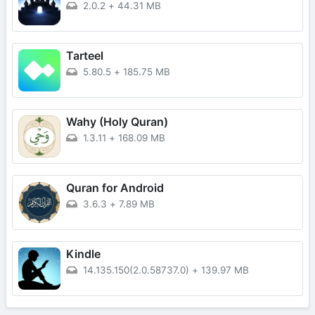
2.0.2
+
44.31 MB
Tarteel
5.80.5
+
185.75 MB
Wahy (Holy Quran)
1.3.11
+
168.09 MB
Quran for Android
3.6.3
+
7.89 MB
Kindle
14.135.150(2.0.58737.0)
+
139.97 MB