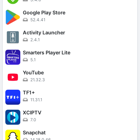
Google Play Store
52.4.41
Activity Launcher
2.4.1
Smarters Player Lite
5.1
YouTube
21.32.3
TF1+
11.31.1
XCIPTV
7.0
Snapchat
14.18.0.46