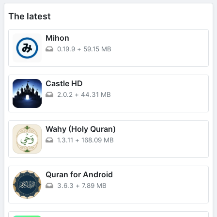
The latest
Mihon
0.19.9
+
59.15 MB
Castle HD
2.0.2
+
44.31 MB
Wahy (Holy Quran)
1.3.11
+
168.09 MB
Quran for Android
3.6.3
+
7.89 MB